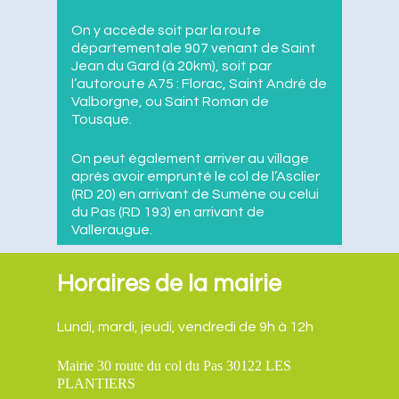
Plan d’eau
Infos Pratiques
La bibliothèque
On y accède soit par la route
Maison de l’eau
Santé
Contact
départementale 907 venant de Saint
Parc National des Cév
Jean du Gard (à 20km), soit par
Services
l’autoroute A75 : Florac, Saint André de
Hébergements
Valborgne, ou Saint Roman de
Commerces des Planti
Tousque.
Vie culturelle
Artisans et Agriculteur
On peut également arriver au village
Démarches administra
après avoir emprunté le col de l’Asclier
(RD 20) en arrivant de Sumène ou celui
Urbanisme
du Pas (RD 193) en arrivant de
Valleraugue.
Horaires de la mairie
Lundi, mardi, jeudi, vendredi de 9h à 12h
Mairie 30 route du col du Pas 30122 LES
PLANTIERS