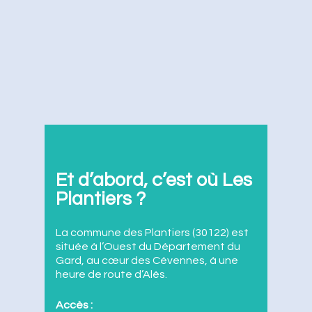
Et d’abord, c’est où Les
Accueil
Plantiers ?
Cadre de vie
La commune des Plantiers (30122) est
Ecole et cantine
Vie municipale
située à l’Ouest du Département du
Maison de retraite
Gard, au cœur des Cévennes, à une
Les élus
Tourisme
heure de route d’Alès.
CCAS
Comptes-rendus et Bul
Patrimoine
Intercommunalité
Accès :
Associations