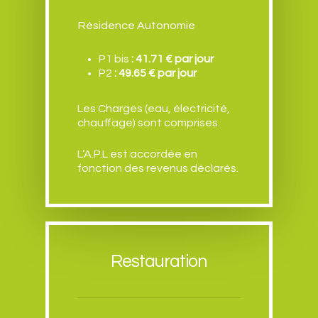
Les élus
Tourisme
CCAS
Résidence Autonomie
Comptes-rendus et Bul
Patrimoine
Intercommunalité
Associations
Plan d’eau
P1 bis
: 41.71 € par jour
Infos Pratiques
La bibliothèque
P2
: 49.65 € par jour
Maison de l’eau
Santé
Contact
Parc National des Cév
Les Charges (eau, électricité,
Services
chauffage) sont comprises.
Hébergements
Commerces des Planti
Vie culturelle
L’A.P.L est accordée en
Artisans et Agriculteur
fonction des revenus déclarés.
Démarches administra
Urbanisme
Restauration