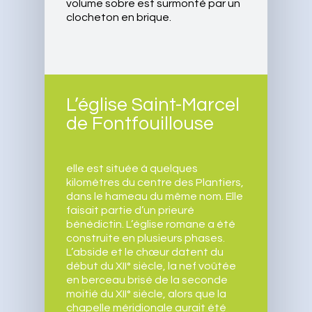
volume sobre est surmonté par un
clocheton en brique.
L’église Saint-Marcel
de Fontfouillouse
elle est située à quelques
kilomètres du centre des Plantiers,
dans le hameau du même nom. Elle
faisait partie d’un prieuré
Accueil
bénédictin. L’église romane a été
construite en plusieurs phases.
Cadre de vie
L’abside et le chœur datent du
début du XII° siècle, la nef voûtée
Ecole et cantine
Vie municipale
en berceau brisé de la seconde
moitié du XII° siècle, alors que la
Maison de retraite
Les élus
Tourisme
chapelle méridionale aurait été