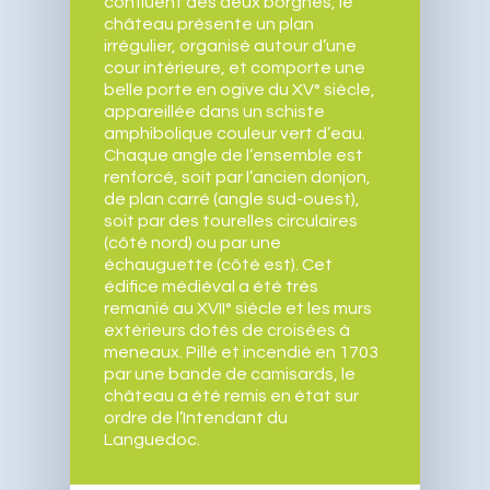
confluent des deux borgnes, le
château présente un plan
irrégulier, organisé autour d’une
cour intérieure, et comporte une
belle porte en ogive du XV° siècle,
appareillée dans un schiste
amphibolique couleur vert d’eau.
Chaque angle de l’ensemble est
renforcé, soit par l’ancien donjon,
de plan carré (angle sud-ouest),
soit par des tourelles circulaires
(côté nord) ou par une
échauguette (côté est). Cet
édifice médiéval a été très
remanié au XVII° siècle et les murs
extérieurs dotés de croisées à
meneaux. Pillé et incendié en 1703
par une bande de camisards, le
château a été remis en état sur
ordre de l’Intendant du
Languedoc.