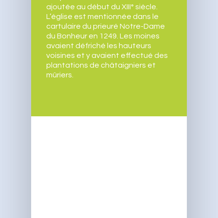
ajoutée au début du XIII° siècle.
CCAS
Comptes-rendus et Bul
Patrimoine
Intercommunalité
L’église est mentionnée dans le
Associations
cartulaire du prieuré Notre-Dame
Plan d’eau
Infos Pratiques
du Bonheur en 1249. Les moines
La bibliothèque
avaient défriché les hauteurs
Maison de l’eau
Santé
Contact
voisines et y avaient effectué des
Parc National des Cév
plantations de châtaigniers et
Services
mûriers.
Hébergements
Commerces des Planti
Vie culturelle
Artisans et Agriculteur
Démarches administra
Urbanisme