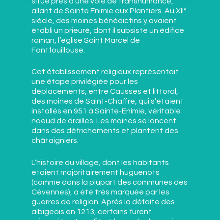
situé près d’une voie de transhumance,
allant de Sainte Enimie aux Plantiers. Au XII°
siècle, des moines bénédictins y avaient
établi un prieuré, dont il subsiste un édifice
roman, l’église Saint Marcel de
Fontfouillouse.
Cet établissement religieux représentait
une étape privilégiée pour les
déplacements, entre Causses et littoral,
des moines de Saint-Chaffre, qui s’étaient
installés en 951 à Sainte-Enimie, véritable
noeud de drailles. Les moines se lancent
dans des défrichements et plantent des
châtaigniers.
L’histoire du village, dont les habitants
étaient majoritairement huguenots
(comme dans la plupart des communes des
Cévennes), a été très marquée par les
guerres de religion. Après la défaite des
albigeois en 1213, certains furent