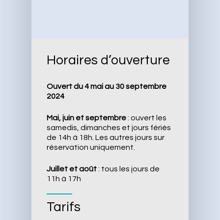
Hébergements
Commerces des Planti
Vie culturelle
Artisans et Agriculteur
Démarches administra
Horaires d’ouverture
Urbanisme
Ouvert du 4 mai au 30 septembre
2024
Mai, juin et septembre
: ouvert les
samedis, dimanches et jours fériés
de 14h à 18h. Les autres jours sur
réservation uniquement.
Juillet et août
: tous les jours de
11h à 17h
Tarifs