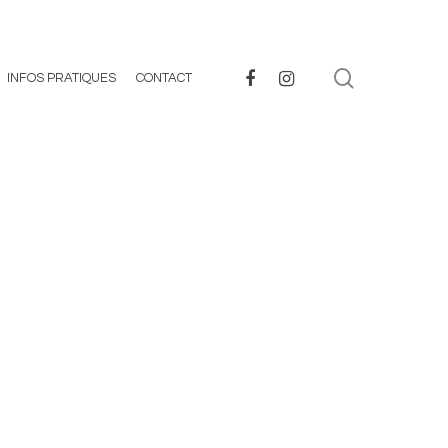
INFOS PRATIQUES
CONTACT
es Plantiers