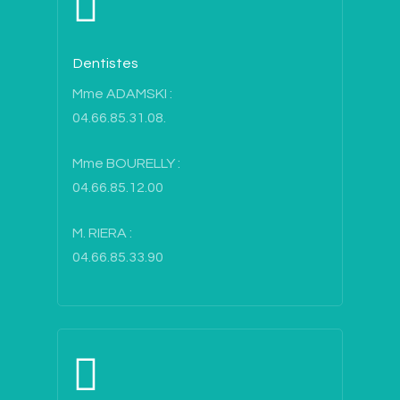
CCAS
Comptes-rendus et Bul
Patrimoine
Intercommunalité
Associations
Plan d’eau
Infos Pratiques
La bibliothèque
Dentistes
Maison de l’eau
Santé
Contact
Mme ADAMSKI :
Parc National des Cév
Services
04.66.85.31.08.
Hébergements
Commerces des Planti
Mme BOURELLY :
Vie culturelle
Artisans et Agriculteur
04.66.85.12.00
Démarches administra
M. RIERA :
Urbanisme
04.66.85.33.90