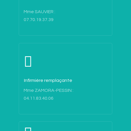
Mme SAUVIER :
07.70.19.37.39
Infirmière remplaçante
Accueil
Mme ZAMORA-PESSIN :
04.11.83.40.06
Cadre de vie
Ecole et cantine
Vie municipale
Maison de retraite
Les élus
Tourisme