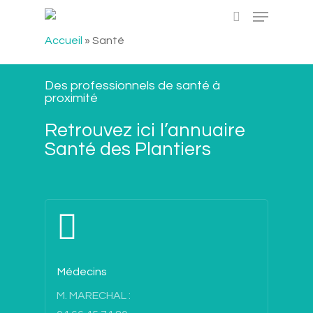
Accueil
»
Santé
Hit enter to search or ESC to close
Des professionnels de santé à
proximité
Retrouvez ici l’annuaire
Santé des Plantiers
Médecins
M. MARECHAL :