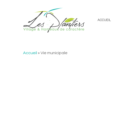
ACCUEIL
Accueil
»
Vie municipale
Hit enter to search or ESC to close