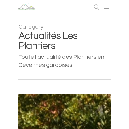
Category
Actualités Les
Hit enter to search or ESC to close
Plantiers
Toute l’actualité des Plantiers en
Cévennes gardoises